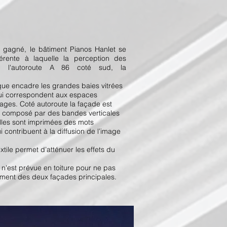
é gagné, le bâtiment Pianos Hanlet se
fférente à laquelle la perception des
e: l'autoroute A 86 coté sud, la
ique encadre les grandes baies vitrées
qui correspondent aux espaces
étages. Coté autoroute la façade est
e composé par des bandes verticales
elles sont imprimées des mots
 contribuent à la diffusion de l’image
tile permet d’atténuer les effets du
 n'est prévue en toiture pour ne pas
ement des deux façades principales.