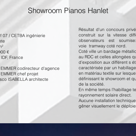
Showroom Pianos Hanlet
Résultat d'un concours priv
construit sur la vitesse di
if 07 / CETBA ingénierie
observateurs est soumis
ète
voie tramway coté nord.
m²
Coté ville un bardage métall
000 €
au RDC et celles allongées 
/ IDF, France
d’exposition aux différent s 
caractérisée par un habillag
 EMMER codirecteur d'agence
en matériau textile sur lesqu
 EMMER chef projet
déﬁnissant le showroom et qui
sco ISABELLA architecte
de la société.
En même temps l’habillage tex
rayonnement solaire direct.
Aucune installation technique
gêner visuellement le déploi