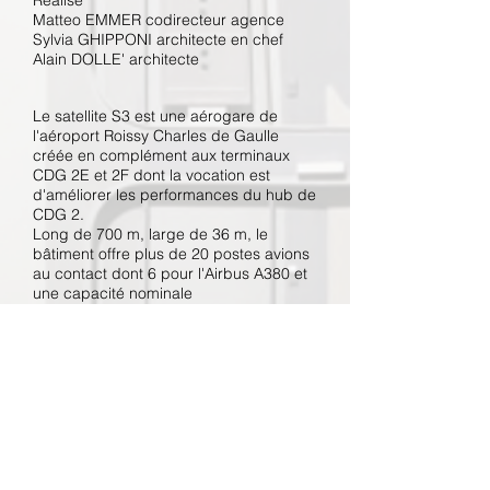
Réalisé
Matteo EMMER codirecteur agence
Sylvia GHIPPONI architecte en chef
Alain DOLLE' architecte
Le satellite S3 est une aérogare de
l'aéroport Roissy Charles de Gaulle
créée en complément aux terminaux
CDG 2E et 2F dont la vocation est
d'améliorer les performances du hub de
CDG 2.
Long de 700 m, large de 36 m, le
bâtiment offre plus de 20 postes avions
au contact dont 6 pour l'Airbus A380 et
une capacité nominale
de 8,5 millions de passagers annuels.
Il est accessible depuis le terminal 2E
par la ligne de transport automatique
LISA et depuis le terminal 2E par la
galerie piétonne du Module P.