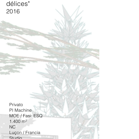
délices"
2016
Privato
PI Machine
MOE / Fasi: ESQ
1.400 m²
NC
Luçon / Francia
Studio